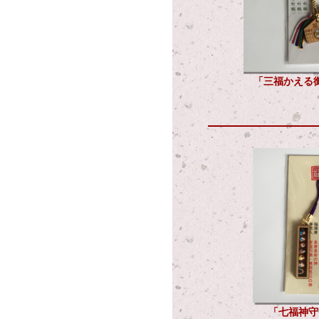
「三福かえる御守
「七福神守」