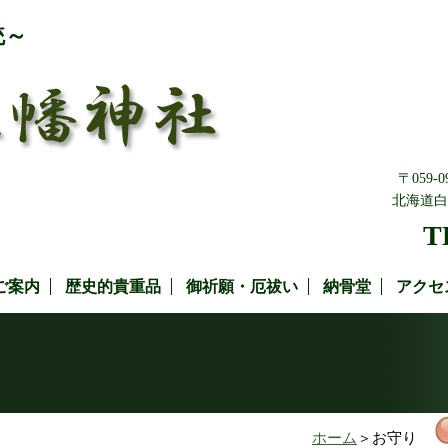
統～
〒059-0
北海道白
T
ご案内
歴史的貴重品
御祈願・厄祓い
納骨堂
アクセ
ホーム
＞お守り