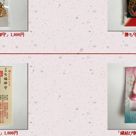
」1,000円
「勝ち守
1,000円
「縁結び御