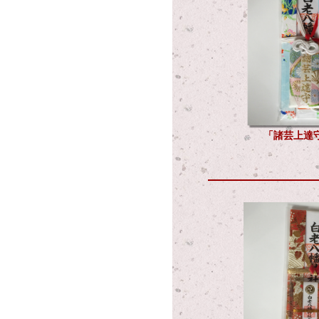
「諸芸上達守」