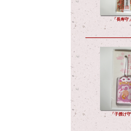
「長寿守」1
「子授け守」