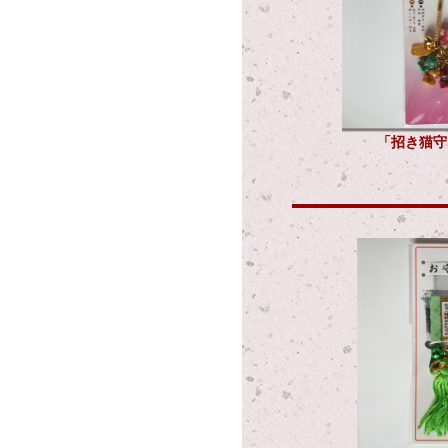
「招き猫守」